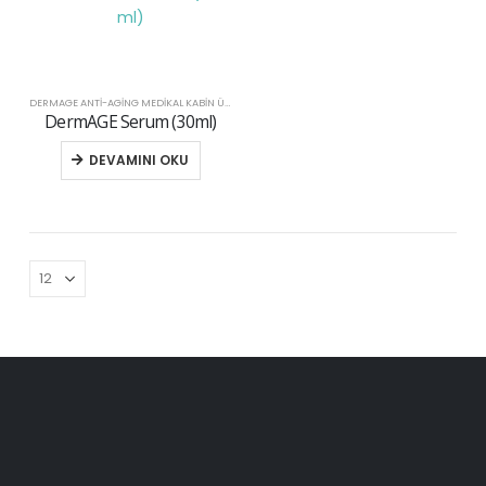
DERMAGE ANTI-AGING MEDIKAL KABIN ÜRÜNLERI
,
KABİN
DermAGE Serum (30ml)
DEVAMINI OKU