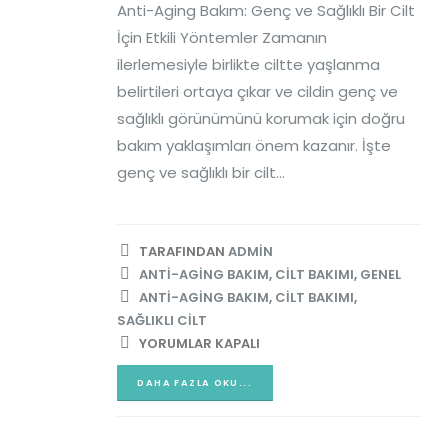
Anti-Aging Bakım: Genç ve Sağlıklı Bir Cilt
İçin Etkili Yöntemler Zamanın
ilerlemesiyle birlikte ciltte yaşlanma
belirtileri ortaya çıkar ve cildin genç ve
sağlıklı görünümünü korumak için doğru
bakım yaklaşımları önem kazanır. İşte
genç ve sağlıklı bir cilt...
TARAFINDAN
ADMIN
ANTI-AGING BAKIM
,
CILT BAKIMI
,
GENEL
DerMESO Pro
Peeling
ANTI-AGING BAKIM
,
CILT BAKIMI
,
Exosomes ve
Uygulamalarının Yan
SAĞLIKLI CILT
Fraksiyonel Lazer
Etkileri
YORUMLAR KAPALI
gulamaları: Cilt
20/10/2024
nilemede Biyoteknolojik
DAHA FAZLA OKU...
r Yaklaşım
02/2025