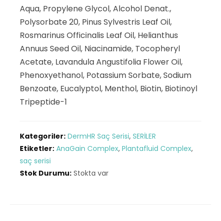
Aqua, Propylene Glycol, Alcohol Denat.,
Polysorbate 20, Pinus Sylvestris Leaf Oil,
Rosmarinus Officinalis Leaf Oil, Helianthus
Annuus Seed Oil, Niacinamide, Tocopheryl
Acetate, Lavandula Angustifolia Flower Oil,
Phenoxyethanol, Potassium Sorbate, Sodium
Benzoate, Eucalyptol, Menthol, Biotin, Biotinoyl
Tripeptide-1
Kategoriler:
DermHR Saç Serisi
,
SERİLER
Etiketler:
AnaGain Complex
,
Plantafluid Complex
,
saç serisi
Stok Durumu:
Stokta var