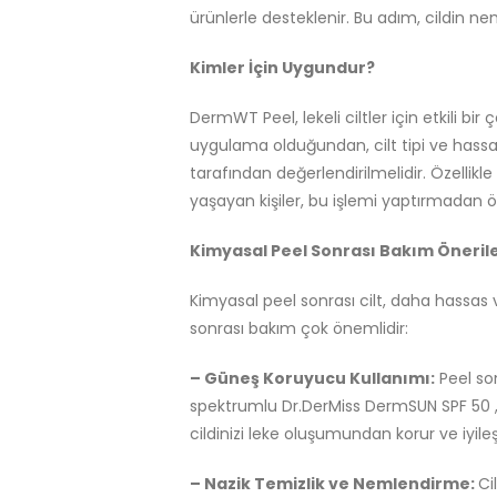
ürünlerle desteklenir. Bu adım, cildin ne
Kimler İçin Uygundur?
DermWT Peel, lekeli ciltler için etkili b
uygulama olduğundan, cilt tipi ve hassa
tarafından değerlendirilmelidir. Özellikle
yaşayan kişiler, bu işlemi yaptırmadan 
Kimyasal Peel Sonrası Bakım Önerile
Kimyasal peel sonrası cilt, daha hassas v
sonrası bakım çok önemlidir:
– Güneş Koruyucu Kullanımı:
Peel son
spektrumlu Dr.DerMiss DermSUN SPF 50 
cildinizi leke oluşumundan korur ve iyile
– Nazik Temizlik ve Nemlendirme:
Ci