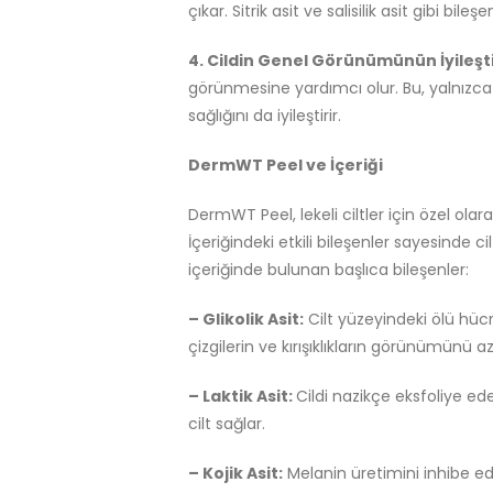
çıkar. Sitrik asit ve salisilik asit gibi bile
4. Cildin Genel Görünümünün İyileşti
görünmesine yardımcı olur. Bu, yalnızca
sağlığını da iyileştirir.
DermWT Peel ve İçeriği
DermWT Peel, lekeli ciltler için özel ola
İçeriğindeki etkili bileşenler sayesinde c
içeriğinde bulunan başlıca bileşenler:
– Glikolik Asit:
Cilt yüzeyindeki ölü hücre
çizgilerin ve kırışıklıkların görünümünü aza
– Laktik Asit:
Cildi nazikçe eksfoliye ede
cilt sağlar.
– Kojik Asit:
Melanin üretimini inhibe ede