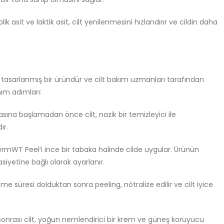
lik asit ve laktik asit, cilt yenilenmesini hızlandırır ve cildin daha
tasarlanmış bir üründür ve cilt bakım uzmanları tarafından
nım adımları:
sına başlamadan önce cilt, nazik bir temizleyici ile
ır.
rmWT Peel’i ince bir tabaka halinde cilde uygular. Ürünün
asiyetine bağlı olarak ayarlanır.
eme süresi dolduktan sonra peeling, nötralize edilir ve cilt iyice
onrası cilt, yoğun nemlendirici bir krem ve güneş koruyucu