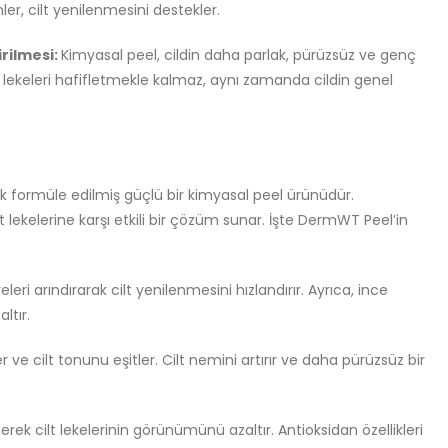
şenler, cilt yenilenmesini destekler.
rilmesi:
Kimyasal peel, cildin daha parlak, pürüzsüz ve genç
 lekeleri hafifletmekle kalmaz, aynı zamanda cildin genel
rak formüle edilmiş güçlü bir kimyasal peel ürünüdür.
ilt lekelerine karşı etkili bir çözüm sunar. İşte DermWT Peel’in
leri arındırarak cilt yenilenmesini hızlandırır. Ayrıca, ince
ltır.
r ve cilt tonunu eşitler. Cilt nemini artırır ve daha pürüzsüz bir
rek cilt lekelerinin görünümünü azaltır. Antioksidan özellikleri