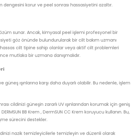
m dengesini korur ve peel sonrası hassasiyetini azaltır.
ir çözüm sunar. Ancak, kimyasal peel işlemi profesyonel bir
siyeti göz önünde bulundurularak bir cilt bakım uzmanı
 hassas cilt tipine sahip olanlar veya aktif cilt problemleri
önce mutlaka bir uzmana danışmalıdır.
ri
e güneş ışınlarına karşı daha duyarlı olabilir. Bu nedenle, işlem
rası cildinizi güneşin zararlı UV ışınlarından korumak için geniş
, DERMSUN BB Krem , DermSUN CC Krem koruyucu kullanın. Bu,
şme sürecini destekler.
ldinizi nazik temizleyicilerle temizleyin ve düzenli olarak