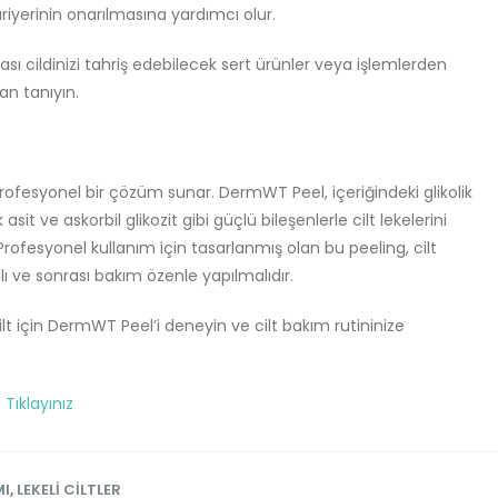
ariyerinin onarılmasına yardımcı olur.
ası cildinizi tahriş edebilecek sert ürünler veya işlemlerden
an tanıyın.
ve profesyonel bir çözüm sunar. DermWT Peel, içeriğindeki glikolik
silik asit ve askorbil glikozit gibi güçlü bileşenlerle cilt lekelerini
 Profesyonel kullanım için tasarlanmış olan bu peeling, cilt
 ve sonrası bakım özenle yapılmalıdır.
ilt için DermWT Peel’i deneyin ve cilt bakım rutininize
Tıklayınız
MI
,
LEKELI CILTLER