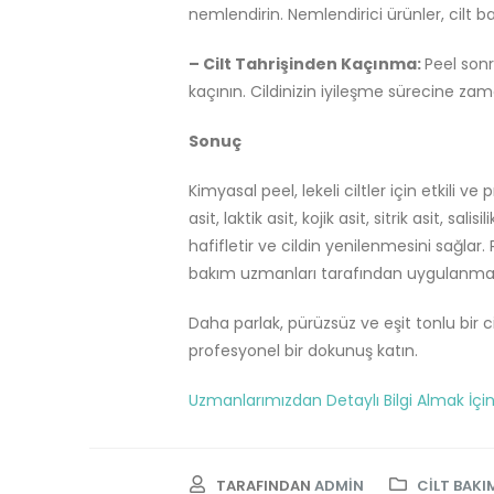
nemlendirin. Nemlendirici ürünler, cilt b
– Cilt Tahrişinden Kaçınma:
Peel sonr
kaçının. Cildinizin iyileşme sürecine zam
Sonuç
Kimyasal peel, lekeli ciltler için etkili 
asit, laktik asit, kojik asit, sitrik asit, sali
hafifletir ve cildin yenilenmesini sağlar.
bakım uzmanları tarafından uygulanmalı
Daha parlak, pürüzsüz ve eşit tonlu bir c
profesyonel bir dokunuş katın.
Uzmanlarımızdan Detaylı Bilgi Almak İçin 
TARAFINDAN
ADMIN
CILT BAKI