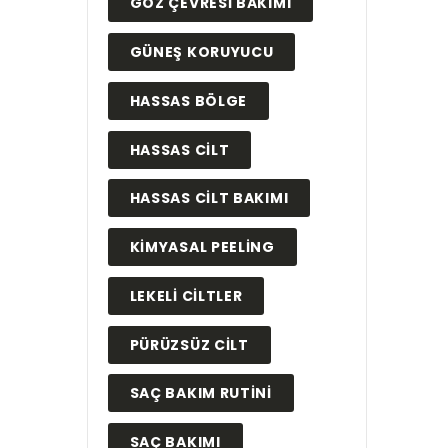
GÖZ ÇEVRESI BAKIMI
GÜNEŞ KORUYUCU
HASSAS BÖLGE
HASSAS CILT
HASSAS CILT BAKIMI
KIMYASAL PEELING
LEKELI CILTLER
PÜRÜZSÜZ CILT
SAÇ BAKIM RUTINI
SAÇ BAKIMI