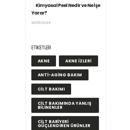
Kimyasal Peel Nedir ve Ne İşe
Yarar?
20/10/2024
ETIKETLER
AKNE
AKNE IZLERI
ANTI-AGING BAKIM
CILT BAKIMI
CILT BAKIMINDA YANLIŞ
BILINENLER
CILT BARIYERI
GÜÇLENDIREN ÜRÜNLER