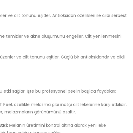
r ve cilt tonunu eşitler. Antioksidan özellikleri ile cildi serbest
e temizler ve akne oluşumunu engeller. Cilt yenilenmesini
zenler ve cilt tonunu eşitler. Güçlü bir antioksidandır ve cildi
etki sağlar. İşte bu profesyonel peelin başlıca faydaları:
Peel, özellikle melazma gibi inatçı cilt lekelerine karşı etkilidir.
enler, melazmaların görünümünü azaltır.
tki:
Melanin üretimini kontrol altına alarak yeni leke
bir tona sahip olmasını sağlar.