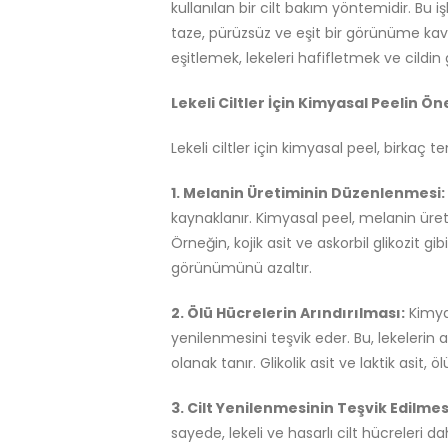
kullanılan bir cilt bakım yöntemidir. Bu işl
taze, pürüzsüz ve eşit bir görünüme kav
eşitlemek, lekeleri hafifletmek ve cildin g
Lekeli Ciltler İçin Kimyasal Peelin Ö
Lekeli ciltler için kimyasal peel, birkaç
1. Melanin Üretiminin Düzenlenmesi:
kaynaklanır. Kimyasal peel, melanin üret
Örneğin, kojik asit ve askorbil glikozit gi
görünümünü azaltır.
2. Ölü Hücrelerin Arındırılması:
Kimyas
yenilenmesini teşvik eder. Bu, lekelerin
olanak tanır. Glikolik asit ve laktik asit, ö
3. Cilt Yenilenmesinin Teşvik Edilmes
sayede, lekeli ve hasarlı cilt hücreleri da