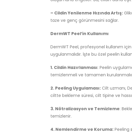
– Cildin Yenilenme Hızında Artış:
Gliko
taze ve genç görünmesini sağlar.
DermWT Peel’in Kullanımı
DermWT Peel, profesyonel kullanım için 
uygulanmalıdır. İşte bu özel peelin kulla
1. Cildin Hazırlanması
: Peelin uygulama
temizlenmeli ve tamamen kurulanmalıd
2. Peeling Uygulaması:
Cilt uzmanı, De
ciltte bekleme süresi, cilt tipine ve hass
3. Nötralizasyon ve Temizleme
: Bekl
temizlenir.
4. Nemlendirme ve Koruma:
Peeling s