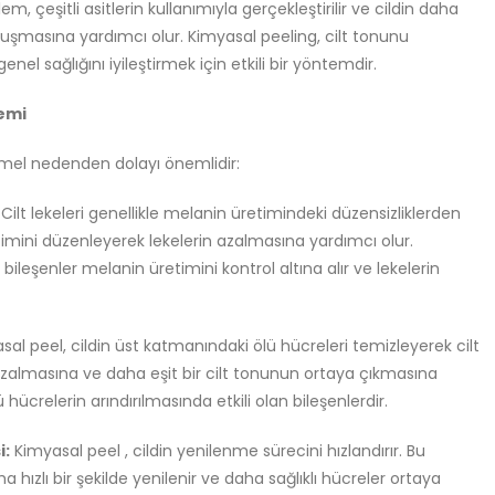
em, çeşitli asitlerin kullanımıyla gerçekleştirilir ve cildin daha
uşmasına yardımcı olur. Kimyasal peeling, cilt tonunu
enel sağlığını iyileştirmek için etkili bir yöntemdir.
nemi
 temel nedenden dolayı önemlidir:
Cilt lekeleri genellikle melanin üretimindeki düzensizliklerden
imini düzenleyerek lekelerin azalmasına yardımcı olur.
bi bileşenler melanin üretimini kontrol altına alır ve lekelerin
al peel, cildin üst katmanındaki ölü hücreleri temizleyerek cilt
 azalmasına ve daha eşit bir cilt tonunun ortaya çıkmasına
lü hücrelerin arındırılmasında etkili olan bileşenlerdir.
i:
Kimyasal peel , cildin yenilenme sürecini hızlandırır. Bu
ha hızlı bir şekilde yenilenir ve daha sağlıklı hücreler ortaya