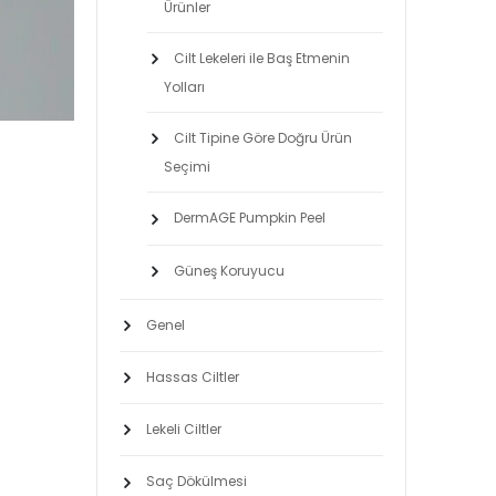
Ürünler
Cilt Lekeleri ile Baş Etmenin
Yolları
Cilt Tipine Göre Doğru Ürün
Seçimi
DermAGE Pumpkin Peel
Güneş Koruyucu
Genel
Hassas Ciltler
Lekeli Ciltler
Saç Dökülmesi