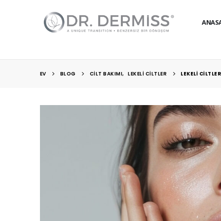
ANAS
EV
BLOG
CILT BAKIMI
,
LEKELI CILTLER
LEKELI CILTLE