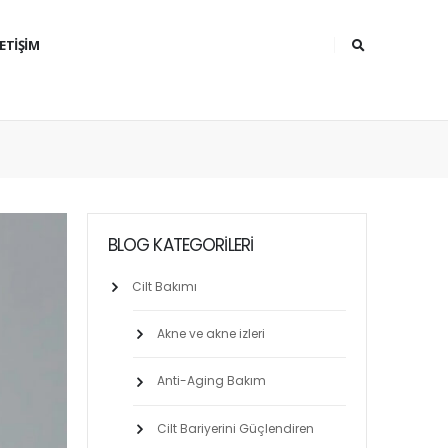
LETIŞIM
BLOG KATEGORILERI
Cilt Bakımı
Akne ve akne izleri
Anti-Aging Bakım
Cilt Bariyerini Güçlendiren