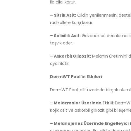
ile cildi korur.
– Sitrik Asit:
Cildin yenilenmesini destekle
radikallere karşı korur.
– Salisilik Asit:
Gözenekleri derinlemesin
teşvik eder.
– Askorbil Glikozit:
Melanin üretimini dü
aydınlatır.
DermWT Peel’in Etkileri
DermWT Peel, cilt üzerinde birçok olumlu 
– Melazmalar Üzerinde Etkili
: DermWT 
Kojik asit ve askorbil glikozit gibi bileş
– Melanojenez Üzerinde Engelleyici E
oluşumunu engeller. Bu, cildin daha eşit 