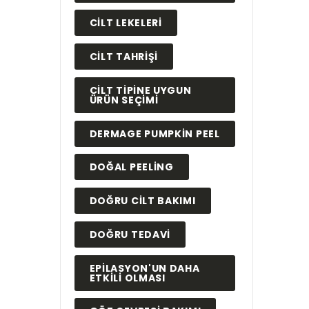
CILT LEKELERI
CILT TAHRIŞI
CILT TIPINE UYGUN
ÜRÜN SEÇIMI
DERMAGE PUMPKIN PEEL
DOĞAL PEELING
DOĞRU CILT BAKIMI
DOĞRU TEDAVI
EPILASYON'UN DAHA
ETKILI OLMASI