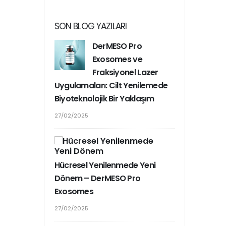
SON BLOG YAZILARI
DerMESO Pro
Exosomes ve
Fraksiyonel Lazer
Uygulamaları: Cilt Yenilemede
20/10/2024
Biyoteknolojik Bir Yaklaşım
27/02/2025
Hücresel Yenilenmede Yeni
Dönem – DerMESO Pro
Exosomes
27/02/2025