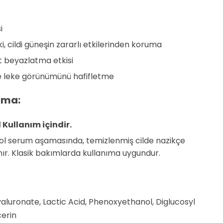
i
, cildi güneşin zararlı etkilerinden koruma
t beyazlatma etkisi
ve leke görünümünü hafifletme
ama:
 Kullanım içindir.
ol serum aşamasında, temizlenmiş cilde nazikçe
ır. Klasik bakımlarda kullanıma uygundur.
aluronate, Lactic Acid, Phenoxyethanol, Diglucosyl
cerin