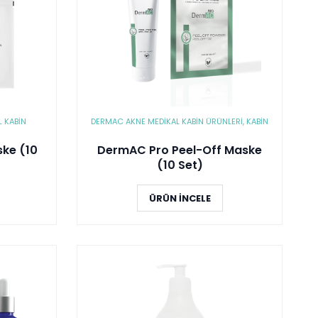
 KABIN
DERMAC AKNE MEDIKAL KABIN ÜRÜNLERI
,
KABİN
ke (10
DermAC Pro Peel-Off Maske
(10 Set)
ÜRÜN İNCELE