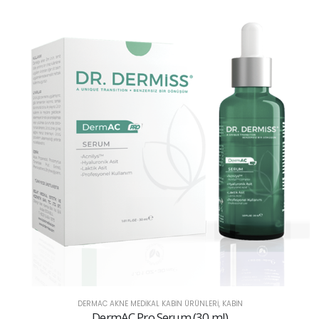
DERMAC AKNE MEDIKAL KABIN ÜRÜNLERI
,
KABİN
DermAC Pro Peel-Off Maske (10 Set)