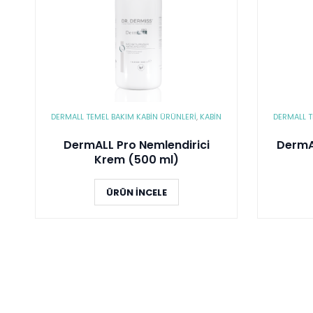
DERMALL TEMEL BAKIM KABIN ÜRÜNLERI
,
KABİN
DERMALL T
DermALL Pro Nemlendirici
DermAL
Krem (500 ml)
ÜRÜN İNCELE