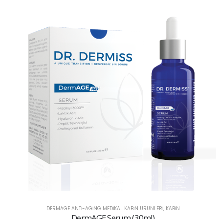
DERMAC AKNE MEDIKAL KABIN ÜRÜNLERI
,
KABİN
DermAC Pro Serum (30 ml)