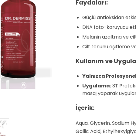
Faydaları:
Güçlü antioksidan etkis
DNA foto-koruyucu etki
Melanin azaltma ve cil
Cilt tonunu eşitleme 
Kullanım ve Uygul
Yalnızca Profesyonel
Uygulama:
3T Protok
masaj yaparak uygulan
İçerik:
Aqua, Glycerin, Sodium Hy
Gallic Acid, Ethylhexylgly