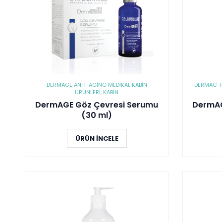
DERMAGE ANTI-AGING MEDIKAL KABIN
DERMAC TE
ÜRÜNLERI
,
KABİN
DermAGE Göz Çevresi Serumu
DermAC
(30 ml)
ÜRÜN İNCELE