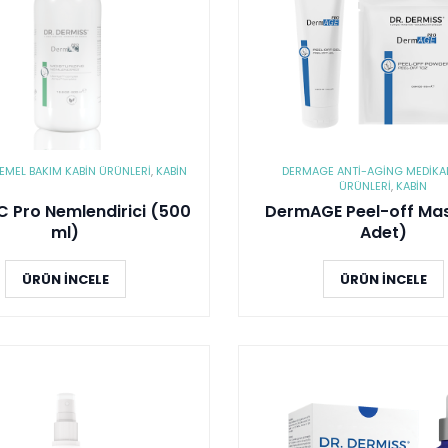
MEL BAKIM KABIN ÜRÜNLERI
,
KABİN
DERMAGE ANTI-AGING MEDIKAL
ÜRÜNLERI
,
KABİN
 Pro Nemlendirici (500
DermAGE Peel-off Mas
ml)
Adet)
ÜRÜN İNCELE
ÜRÜN İNCELE