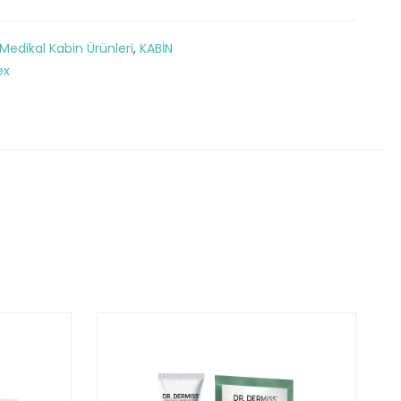
edikal Kabin Ürünleri
,
KABİN
ex