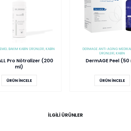
EMEL BAKIM KABIN ÜRÜNLERI
,
KABİN
DERMAGE ANTI-AGING MEDIKAL
ÜRÜNLERI
,
KABİN
L Pro Nötralizer (200
DermAGE Peel (50 
ml)
ÜRÜN İNCELE
ÜRÜN İNCELE
İLGILI ÜRÜNLER