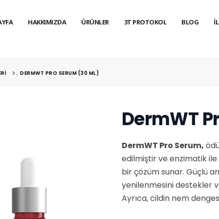
AYFA
HAKKIMIZDA
ÜRÜNLER
3T PROTOKOL
BLOG
İ
ERI
DERMWT PRO SERUM (30 ML)
DermWT Pr
DermWT Pro Serum,
ödül
edilmiştir ve enzimatik i
bir çözüm sunar. Güçlü ant
yenilenmesini destekler v
Ayrıca, cildin nem denges