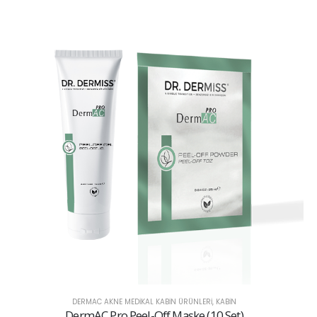
DERMALL TEMEL BAKIM KABIN ÜRÜNLERI
,
KABİN
DermALL Pro Temizleme Jeli (500 ml)