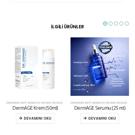
İLGILI ÜRÜNLER
DERMAGE ANTI-AGING EV DEVAM ÜRÜNLERI
,
EV DEVAM
DERMAGE ANTI-AGING EV DEVAM ÜRÜNLERI
,
EV
DermAGE Krem (50ml)
DermAGE Serumu (25 ml)
DEVAMINI OKU
DEVAMINI OKU