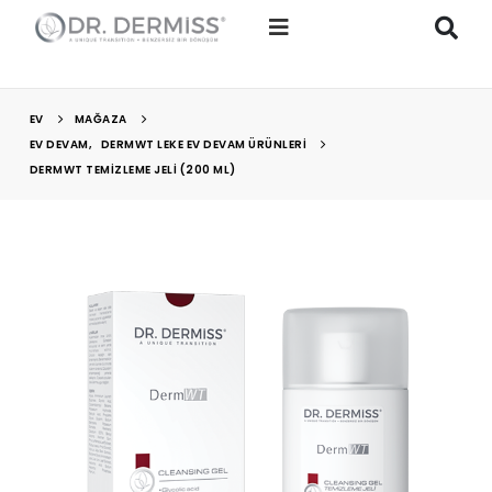
EV
MAĞAZA
EV DEVAM
,
DERMWT LEKE EV DEVAM ÜRÜNLERI
DERMWT TEMIZLEME JELI (200 ML)